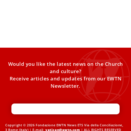
La Storia dei Miracoli Eucaristici e uno
Sguardo ai Santi dell’Eucaristia
I miracoli eucaristici confermano ulteriormente la
profonda verità, la bellezza e il mistero inesauribile
dell’Eucaristia. Il primo miracolo
Would you like the latest news on the Church
and culture?
Receive articles and updates from our EWTN
Newsletter.
Copyright © 2026 Fondazione EWTN News ETS Via della Conciliazione,
3 Rome (Italy) | E-mail:
vatican@ewtn.com
| ALL RIGHTS RESERVED